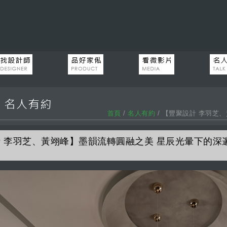
首頁
/
名人有約
/ 【豐聚設計 李羽芝
 李羽芝、黃翊峰】墨韻流轉圓融之美 星辰光暈下的深