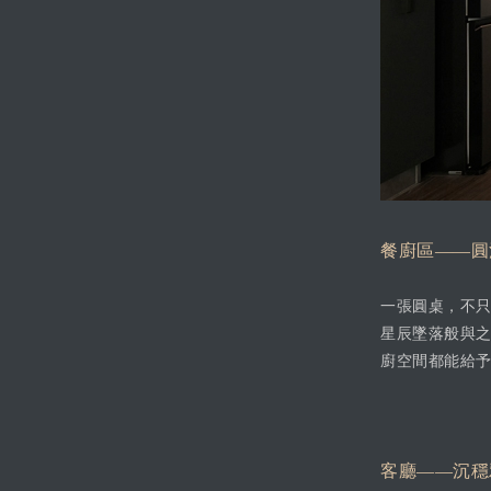
餐廚區——圓
一張圓桌，不
星辰墜落般與
廚空間都能給
客廳——沉穩