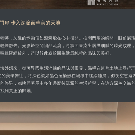
門扉 步入深邃而華美的天地
中輕轉，久違的悸動便如漣漪般在心中盪開。推開門扉的瞬間，眼前展
作輕煙散去。光影於空間悄然流瀉，將牆面暈染出層層細膩的時光紋理
的喧囂隔絕於外，得以於此處拾回生活最純粹的品味與美好。
自海外歸來，攜著異國生活淬鍊的品味與眼界，渴望在這片土地上尋得
主的美學嚮往，將深色調如墨色渲染般在場域中緩緩鋪展，似夜空悠遠
線的停駐，都映照著屋主多年遊歷後沉澱的生活哲學，在這方深色交織
，找到真正的歸屬。