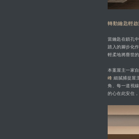
轉動鑰匙輕啟
當鑰匙在鎖孔
踏入的腳步化
輕柔地將塵世
本案屋主一家
峰
細膩捕捉屋
角、每一道視
的心在此安住