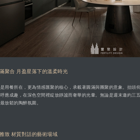
滿聚合 月盈星落下的溫柔時光
只是用餐所在，更為情感匯聚的核心，承載著圓滿與團聚的意象。抬頭
之呼應成趣，在深色空間裡綻放靜謐而奢華的光暈。無論是週末邀約三
予最放鬆的陶醉氛圍。
雅致 材質對話的藝術場域