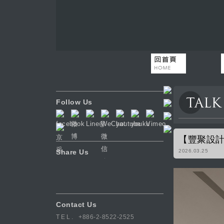
Follow Us
【豐聚設計
Share Us
2026.03.25
Contact Us
TEL.
+886-2-8522-2525