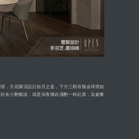
仰望，天花圓頂設計如月之盈，下方三顆玫瑰金球燈如
五好友小酌暢談，或是深夜獨自淺酌一杯紅酒，這處餐