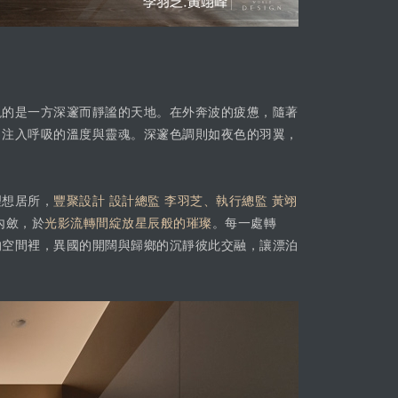
現的是一方深邃而靜謐的天地。在外奔波的疲憊，隨著
，注入呼吸的溫度與靈魂。深邃色調則如夜色的羽翼，
理想居所，
豐聚設計 設計總監 李羽芝、執行總監 黃翊
內斂，於
光影流轉間綻放星辰般的璀璨
。每一處轉
的空間裡，異國的開闊與歸鄉的沉靜彼此交融，讓漂泊