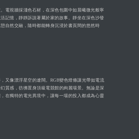
定。電視牆採淺色石材，在深色包圍中如晨曦微光般寧
生活記憶，靜靜訴說著屬於家的故事。靜坐在深色沙發
休憩自然交融，隨時都能轉身沉浸於書頁間的悠然時
，又像漂浮星空的遼闊。RGB變色燈條讓光帶如電流
夢幻質感，彷彿置身頂級電競館的絢麗場景。無論是深
態，在獨特的電光異境中，讓每一場的投入都成為心靈