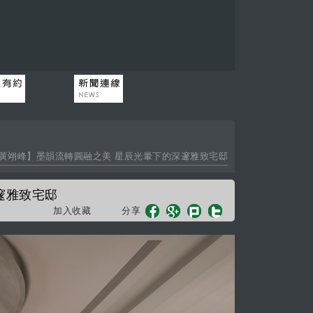
、黃翊峰】墨韻流轉圓融之美 星辰光暈下的深邃雅致宅邸
邃雅致宅邸
加入收藏
分享