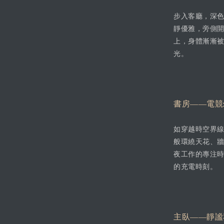
步入客廳，深
靜優雅，旁側
上，身體漸漸
光。
書房——電競
如穿越時空界線
般環繞天花、
夜工作的專注
的充電時刻。
主臥——靜謐