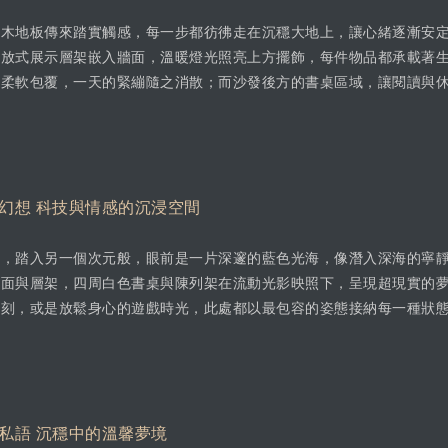
色木地板傳來踏實觸感，每一步都彷彿走在沉穩大地上，讓心緒逐漸安
開放式展示層架嵌入牆面，溫暖燈光照亮上方擺飾，每件物品都承載著
被柔軟包覆，一天的緊繃隨之消散；而沙發後方的書桌區域，讓閱讀與
幻想 科技與情感的沉浸空間
，踏入另一個次元般，眼前是一片深邃的藍色光海，像潛入深海的寧靜
牆面與層架，四周白色書桌與陳列架在流動光影映照下，呈現超現實的
時刻，或是放鬆身心的遊戲時光，此處都以最包容的姿態接納每一種狀
私語 沉穩中的溫馨夢境