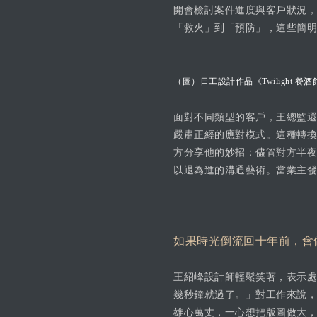
開會檢討案件進度與客戶狀況，
「救火」到「預防」，這些簡明
（圖）日工設計作品《Twilight 餐酒
面對不同類型的客戶，王總監還
嚴肅正經的應對模式。這種轉換
方分享他的妙招：儘管對方半夜
以退為進的溝通藝術。當業主發
如果時光倒流回十年前，會
王紹峰設計師輕鬆笑著，表示處
幾秒鐘就過了。」對工作來說，
雄心萬丈，一心想把版圖做大，