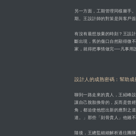
另一方面，工期管理同樣棘手。
期。王設計師的對策是與客戶簽
有沒有最想放棄的時刻？王設計
斷出現，舊的傷口自然顯得微不
家，就得把事情做完──凡事用
設計人的成熟密碼：幫助成
聊到一路走來的貴人，王紹峰設
讓自己脫胎換骨的，反而是曾經
角，都迫使他想出新的應對之道
達。」那些「刻骨貴人」他雖不
隨後，王總監細細解析過往團隊