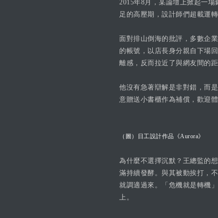
2015年8月，某論壇上掀起
足的高壓期，設計師們超載運轉
面對排山倒海的批評，多數企業
的帳號，以店長身分親自下場回
離感，反而拉近了與網友間的距
他沒有急著辯解是非對錯，而是
意贈送小書櫃作為補償，歡迎體
（圖）日工設計作品《Aurora》
為什麼不選擇沉默？王總監的想
滿持續發酵。與其被動挨打，不
就調適過來。「危機就是轉機」
上。