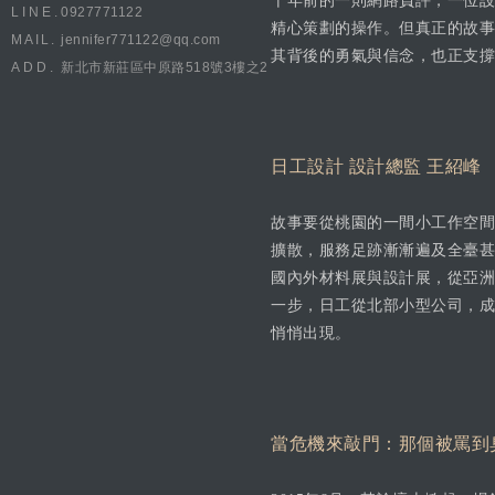
十年前的一則網路負評，一位設
LINE.
0927771122
精心策劃的操作。但真正的故事
MAIL.
jennifer771122@qq.com
其背後的勇氣與信念，也正支撐
ADD.
新北市新莊區中原路518號3樓之2
日工設計 設計總監 王紹峰
故事要從桃園的一間小工作空間
擴散，服務足跡漸漸遍及全臺甚
國內外材料展與設計展，從亞洲
一步，日工從北部小型公司，成
悄悄出現。
當危機來敲門：那個被罵到