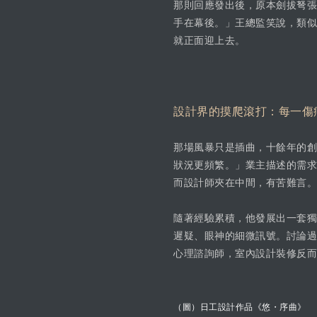
那則回應發出後，原本劍拔弩張
手在幕後。」王總監笑說，類似
就正面迎上去。
設計界的摸爬滾打：每一傷
那場風暴只是插曲，十餘年的創
狀況更頻繁。」業主描述的需求
而設計師夾在中間，有苦難言。
隨著經驗累積，他發展出一套獨
遲疑、眼神的細微訊號。討論過
心理諮詢師，室內設計裝修反而
（圖）日工設計作品《悠・序曲》