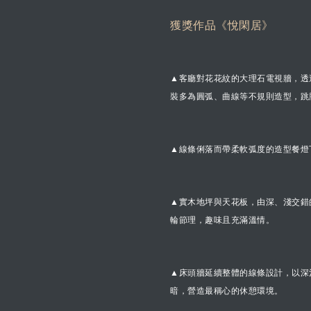
獲獎作品《悅閑居》
▲客廳對花花紋的大理石電視牆，透
裝多為圓弧、曲線等不規則造型，跳
▲線條俐落而帶柔軟弧度的造型餐燈
▲實木地坪與天花板，由深、淺交錯
輪節理，趣味且充滿溫情。
▲床頭牆延續整體的線條設計，以深
暗，營造最稱心的休憩環境。