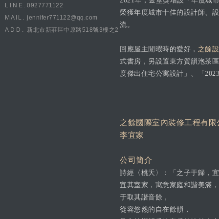
2021年，金堂獎增設「年度
LINE.
0927771122
榮獲年度城市十佳的設計師、設
MAIL.
jennifer771122@qq.com
流。
ADD.
新北市新莊區中原路518號3樓之2
回應屋主閒暇時的愛好，
之餘設
式書房，另設置東方質韻泡茶區
度傑出住宅公寓設計」、「202
之餘國際室內裝修工程有限
李宜家
公司簡介
詩經〈桃夭〉：「之子于歸，宜
宜其室家，寓意家庭和諧美滿，
于取其諧音餘，
從容悠然的自在餘韻，