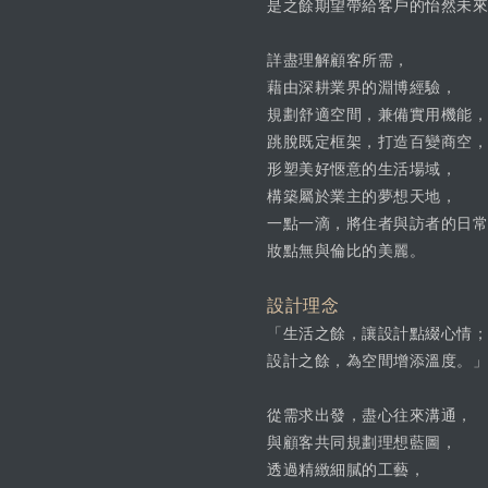
是之餘期望帶給客戶的怡然未來
詳盡理解顧客所需，
藉由深耕業界的淵博經驗，
規劃舒適空間，兼備實用機能，
跳脫既定框架，打造百變商空，
形塑美好愜意的生活場域，
構築屬於業主的夢想天地，
一點一滴，將住者與訪者的日常
妝點無與倫比的美麗。
設計理念
「生活之餘，讓設計點綴心情；
設計之餘，為空間增添溫度。」
從需求出發，盡心往來溝通，
與顧客共同規劃理想藍圖，
透過精緻細膩的工藝，