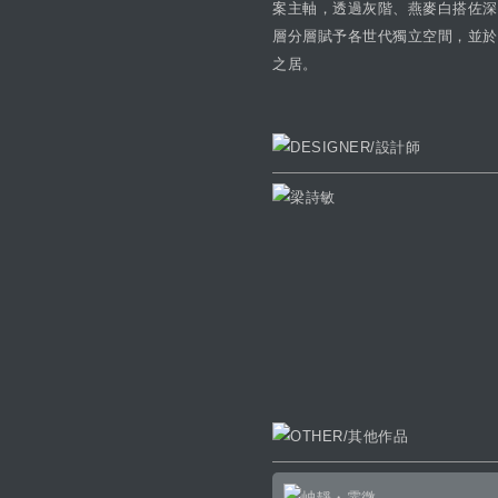
案主軸，透過灰階、燕麥白搭佐深
層分層賦予各世代獨立空間，並於
之居。