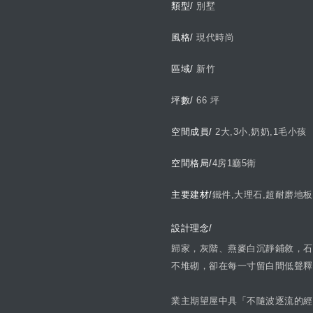
類型/
別墅
風格/
現代時尚
區域/
新竹
坪數/
66 坪
空間成員/
2大,3小,奶奶,1毛小孩
空間格局/
4房1廳5衛
主要建材/
鐵件,大理石,超耐磨地板
設計理念/
歸家，灰階、燕麥白沉靜鋪敘，石
不堆砌，卻在每一寸留白間低聲釋
業主期望屋中具「不隨波逐流的經