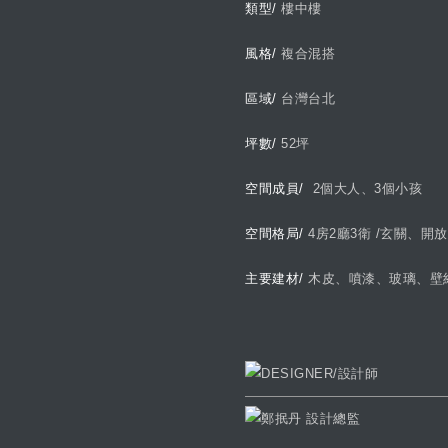
類型/
樓中樓
風格/
複合混搭
區域/
台灣台北
坪數/
52坪
空間成員/
2個大人、3個小孩
空間格局/
4房2廳3衛 /玄關、開
主要建材/
木皮、噴漆、玻璃、壁