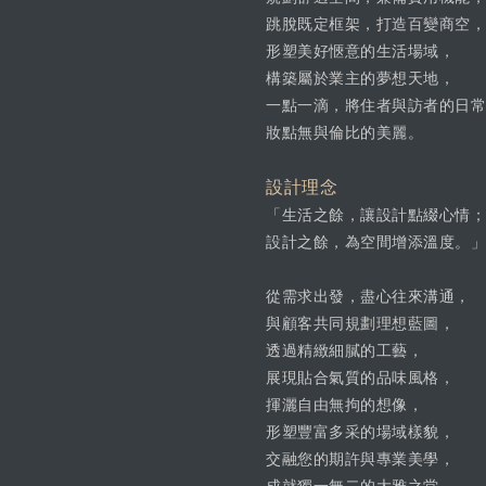
跳脫既定框架，打造百變商空，
形塑美好愜意的生活場域，
構築屬於業主的夢想天地，
一點一滴，將住者與訪者的日常
妝點無與倫比的美麗。
設計理念
「生活之餘，讓設計點綴心情；
設計之餘，為空間增添溫度。」
從需求出發，盡心往來溝通，
與顧客共同規劃理想藍圖，
透過精緻細膩的工藝，
展現貼合氣質的品味風格，
揮灑自由無拘的想像，
形塑豐富多采的場域樣貌，
交融您的期許與專業美學，