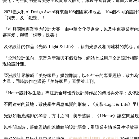
變化，將空間的豐富美好呈現於眾人眼前，深獲評審喜愛，進而入選決
2021義大利A' Design Award有來自108個國家和地區，104
「銅獎」及「鐵獎」！
「杜拜國際專業室內設計大賽」由中華文化促進會，以及中東專業室內設計師
審喜愛，榮獲「銅獎」殊榮！
及俬設計的作品《光影-Light & Life》，藉由光影及相同建材
「全球設計風向」宗旨為新穎與不假修飾，網站七成用戶全是設計相關領
現給設計迷。
亞洲設計界權威「美好家居」媒體雜誌，以40年來的專業經驗，致力為世界
力量，同時該作也獲得「美好家居」喜愛並上刊。
「Houzz設計私生活」專注於全球優秀設計師作品的傳播與分享；及俬設
不同建材的質地，致使產生瞬息萬變的形貌，《光影-Light & Li
光影如順應編排的琴音，方寸之間，美學盛開，《J House》讓空間
以空間為詩，莊總監總能以簡練的設計語彙，重譯業主情感及生活故事
美好的設計是從生活中汲取淬鍊，
莊軒誠 設計總監 及俬設計
於作品裡