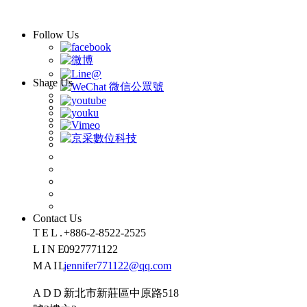
Follow Us
Share Us
Contact Us
TEL.
+886-2-8522-2525
LINE.
0927771122
MAIL.
jennifer771122@qq.com
ADD.
新北市新莊區中原路518