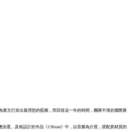
為業主打造出最理想的藍圖，而回首這一年的時間，團隊不僅於國際賽
總決選。及俬設計於作品《J House》中，以音樂為介質，搭配異材質的