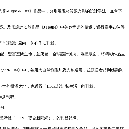
光影-Light & Life》作品中，分別展現材質跟光影的設計手法，並拿下
。及俬設計以於作品《J House》中美妙音樂的傳遞，獲得賽事20位評
獲「全球設計風向」芳心予以刊載。
地搭配，豐富空間生命，並榮登「全球設計風向」媒體版面，將精彩作品呈
t & Life》中，善用大自然餽贈加及光線運用，並讓居者得到感動與
造世外桃源之地，也獲得「Houzz設計私生活」的刊載。
推播刊載。
範例。
業媒體「UDN（聯合新聞網）」的刊登報導。
向世界舞台，期盼團隊在未來展現更多精彩的作品，將藝術美學完美綻