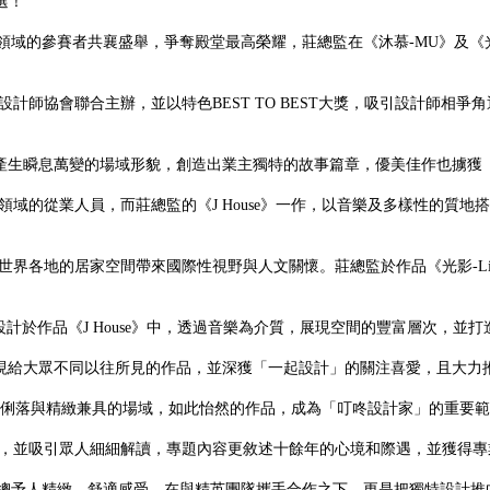
選！
個不同的設計領域的參賽者共襄盛舉，爭奪殿堂最高榮耀，莊總監在《沐慕-MU》及《
協會聯合主辦，並以特色BEST TO BEST大獎，吸引設計師相爭角逐
的質地，產生瞬息萬變的場域形貌，創造出業主獨特的故事篇章，優美佳作也擄
域的從業人員，而莊總監的《J House》一作，以音樂及多樣性的質
各地的居家空間帶來國際性視野與人文關懷。莊總監於作品《光影-Ligh
計於作品《J House》中，透過音樂為介質，展現空間的豐富層次，並打
fe》呈現給大眾不同以往所見的作品，並深獲「一起設計」的關注喜愛，且大力
呈現俐落與精緻兼具的場域，如此怡然的作品，成為「叮咚設計家」的重要
，並吸引眾人細細解讀，專題內容更敘述十餘年的心境和際遇，並獲得專
總予人精緻、舒適感受，在與精英團隊攜手合作之下，更是把獨特設計推