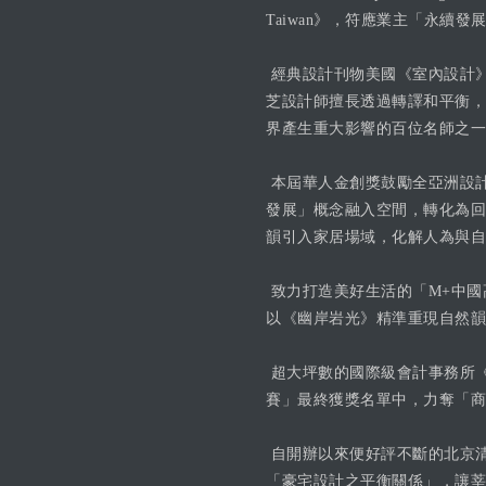
Taiwan》，符應業主「永續
經典設計刊物美國《室內設計
芝設計師擅長透過轉譯和平衡，
界產生重大影響的百位名師之一
本屆華人金創獎鼓勵全亞洲設計菁
發展」概念融入空間，轉化為回
韻引入家居場域，化解人為與自
致力打造美好生活的「M+中國
以《幽岸岩光》精準重現自然韻
超大坪數的國際級會計事務所《D
賽」最終獲獎名單中，力奪「商
自開辦以來便好評不斷的北京
「豪宅設計之平衡關係」，讓莘