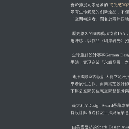
善於捕捉元素意象的
簡兆芝室內
帶有生命氣息的創新逸品，不僅
「空間轉譯者」聞名於兩岸四地
歷史悠久的國際獎項協會IAA，以
趣味感，以作品《幽岸岩光》抱
全球重點設計賽事German Des
手法，實現企業「永續發展」之理
迪拜國際室內設計大賽立足杜
來發展性之作。而簡兆芝設計師以
下辦公空間與住宅空間雙銀獎榮
義大利A’Design Awa
持設計師通過精湛工法與渲染意象的功
由美國發起的Spark Desig